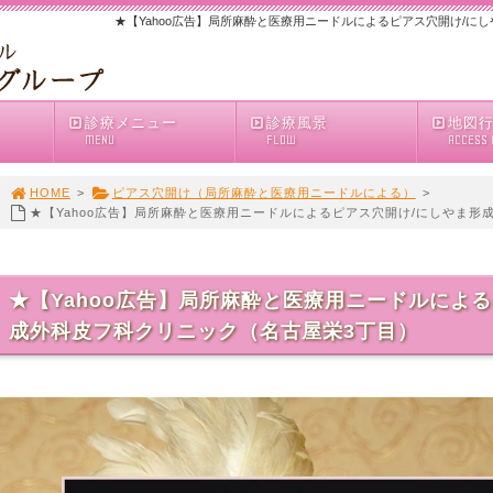
★【Yahoo広告】局所麻酔と医療用ニードルによるピアス穴開け/に
診療メニュー
診療風景
地図
MENU
FLOW
ACCESS
HOME
>
ピアス穴開け（局所麻酔と医療用ニードルによる）
>
★【Yahoo広告】局所麻酔と医療用ニードルによるピアス穴開け/にしやま形
★【Yahoo広告】局所麻酔と医療用ニードルによ
成外科皮フ科クリニック（名古屋栄3丁目）