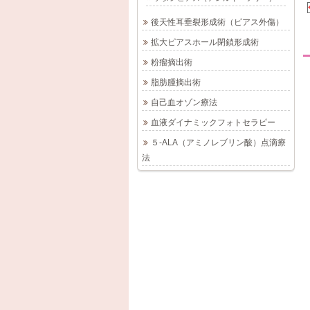
後天性耳垂裂形成術（ピアス外傷）
拡大ピアスホール閉鎖形成術
粉瘤摘出術
脂肪腫摘出術
自己血オゾン療法
血液ダイナミックフォトセラピー
５-ALA（アミノレブリン酸）点滴療
法