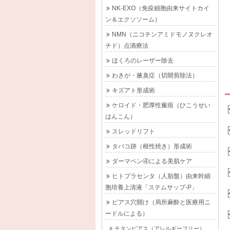
NK-EXO（免疫細胞由来サイトカイ
ン＆エクソソーム）
NMN（ニコチンアミドモノヌクレオ
チド）点滴療法
ほくろのレーザー除去
わきが・腋臭症（切開剪除法）
キズアト形成術
ケロイド・肥厚性瘢痕（ひこうせい
はんこん）
スレッドリフト
タバコ跡（根性焼き）形成術
ダーマペン④による美肌ケア
ヒトプラセンタ（人胎盤）由来幹細
胞培養上清液「ステムサップ-P」
ピアス穴開け（局所麻酔と医療用ニ
ードルによる）
チタンピアス（アレルギーフリー）