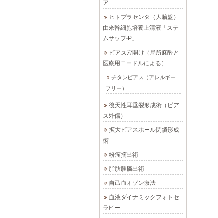
ア
ヒトプラセンタ（人胎盤）
由来幹細胞培養上清液「ステ
ムサップ-P」
ピアス穴開け（局所麻酔と
医療用ニードルによる）
チタンピアス（アレルギー
フリー）
後天性耳垂裂形成術（ピア
ス外傷）
拡大ピアスホール閉鎖形成
術
粉瘤摘出術
脂肪腫摘出術
自己血オゾン療法
血液ダイナミックフォトセ
ラピー