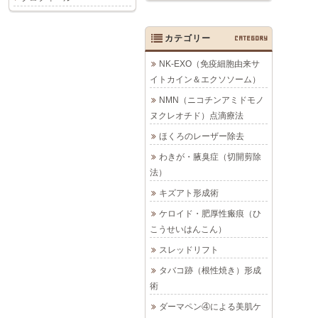
カテゴリー
CATEGORY
NK-EXO（免疫細胞由来サ
イトカイン＆エクソソーム）
NMN（ニコチンアミドモノ
ヌクレオチド）点滴療法
ほくろのレーザー除去
わきが・腋臭症（切開剪除
法）
キズアト形成術
ケロイド・肥厚性瘢痕（ひ
こうせいはんこん）
スレッドリフト
タバコ跡（根性焼き）形成
術
ダーマペン④による美肌ケ