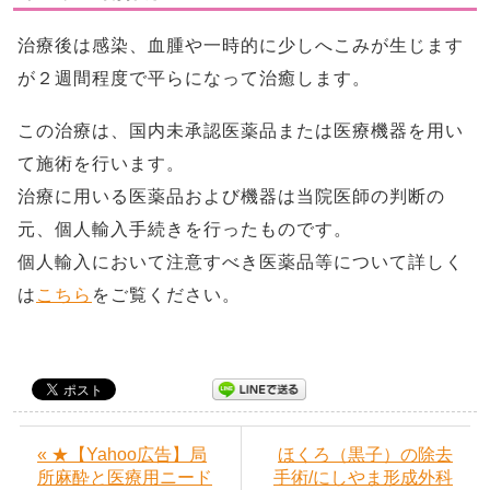
治療後は感染、血腫や一時的に少しへこみが生じます
が２週間程度で平らになって治癒します。
この治療は、国内未承認医薬品または医療機器を用い
て施術を行います。
治療に用いる医薬品および機器は当院医師の判断の
元、個人輸入手続きを行ったものです。
個人輸入において注意すべき医薬品等について詳しく
は
こちら
をご覧ください。
« ★【Yahoo広告】局
​ほくろ（黒子）の除去
所麻酔と医療用ニード
手術/にしやま形成外科