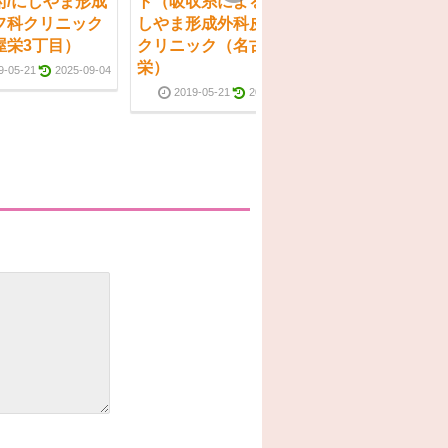
術/にしやま形成
ト（吸収糸による）/に
しやま形成外科
フ科クリニック
しやま形成外科皮フ科
クリニック（名
屋栄3丁目）
クリニック（名古屋
3丁目）
栄）
9-05-21
2025-09-04
2019-07-25
2019-05-21
2022-01-31