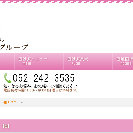
診療メニュー
診療風景
地図
MENU
FLOW
ACCESS
HOME
>
tel
tel