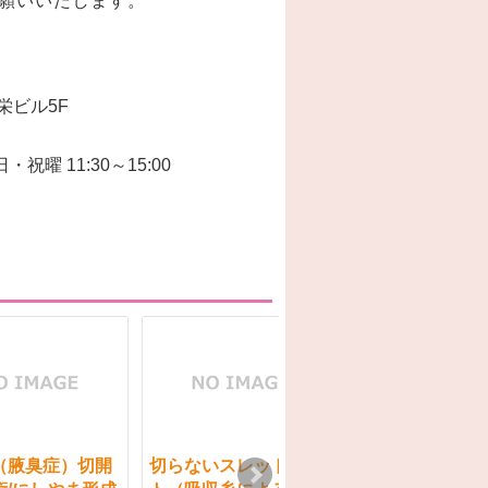
お願いいたします。
栄ビル5F
日・祝曜 11:30～15:00
（腋臭症）切開
切らないスレッドリフ
後天性耳垂裂形