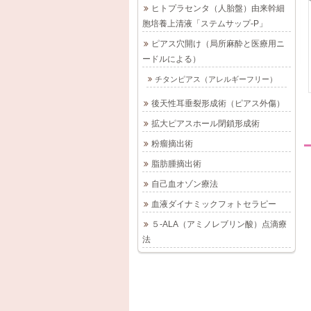
成外科
ま形成外科皮フ科クリ
治療/にしやま形成外科
ヒトプラセンタ（人胎盤）由来幹細
（名
ニック（名古屋栄3丁
皮フ科クリニック（名
胞培養上清液「ステムサップ-P」
目）
古屋栄3丁目）
ピアス穴開け（局所麻酔と医療用ニ
2-01-31
2019-07-25
2025-01-26
2019-05-21
2025-01-26
ードルによる）
チタンピアス（アレルギーフリー）
後天性耳垂裂形成術（ピアス外傷）
拡大ピアスホール閉鎖形成術
粉瘤摘出術
脂肪腫摘出術
自己血オゾン療法
切開
切らないスレッドリフ
後天性耳垂裂形成術/に
ま形成
ト（吸収糸による）/に
しやま形成外科皮フ科
血液ダイナミックフォトセラピー
ック
しやま形成外科皮フ科
クリニック（名古屋栄
５-ALA（アミノレブリン酸）点滴療
）
クリニック（名古屋
3丁目）
法
栄）
5-09-04
2019-07-25
2024-05-16
2019-05-21
2022-01-31