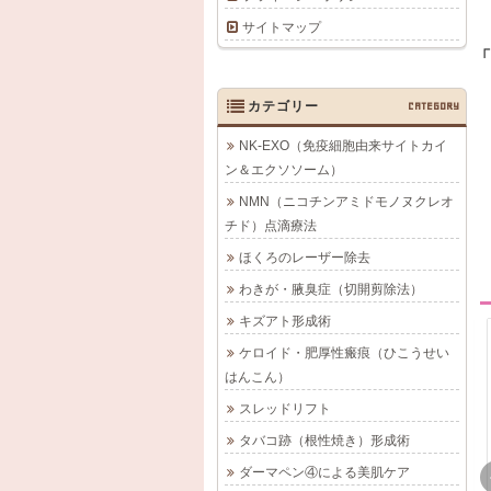
サイトマップ
「
カテゴリー
CATEGORY
NK-EXO（免疫細胞由来サイトカイ
ン＆エクソソーム）
NMN（ニコチンアミドモノヌクレオ
チド）点滴療法
ほくろのレーザー除去
わきが・腋臭症（切開剪除法）
キズアト形成術
ケロイド・肥厚性瘢痕（ひこうせい
はんこん）
スレッドリフト
タバコ跡（根性焼き）形成術
除去
キズアト形成術/にしや
ケロイド・肥厚性瘢痕
ダーマペン④による美肌ケア