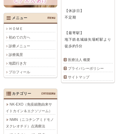
【休診日】
不定期
メニュー
MENU
ＨＯＭＥ
【最寄駅】
初めての方へ
地下鉄名城線矢場町駅より
徒歩約5分
診療メニュー
診療風景
医療法人 概要
地図行き方
プライバシーポリシー
プロフィール
サイトマップ
カテゴリー
CATEGORY
NK-EXO（免疫細胞由来サ
イトカイン＆エクソソーム）
NMN（ニコチンアミドモノ
ヌクレオチド）点滴療法