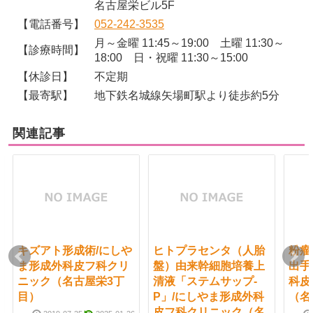
名古屋栄ビル5F
【電話番号】
052-242-3535
月～金曜 11:45～19:00 土曜 11:30～
【診療時間】
18:00 日・祝曜 11:30～15:00
【休診日】
不定期
【最寄駅】
地下鉄名城線矢場町駅より徒歩約5分
関連記事
キズアト形成術/にしや
ヒトプラセンタ（人胎
粉瘤
ま形成外科皮フ科クリ
盤）由来幹細胞培養上
出手
ニック（名古屋栄3丁
清液「ステムサップ-
科皮
目）
P」/にしやま形成外科
（名
皮フ科クリニック（名