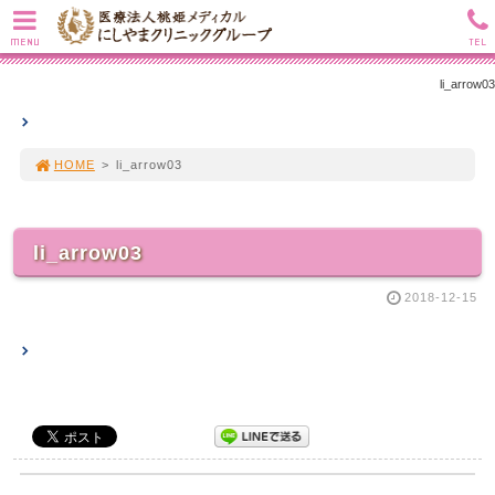
MENU
TEL
li_arrow03
HOME
>
li_arrow03
li_arrow03
2018-12-15