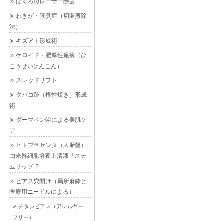
ほくろのレーザー除去
わきが・腋臭症（切開剪除
法）
キズアト形成術
ケロイド・肥厚性瘢痕（ひ
こうせいはんこん）
スレッドリフト
タバコ跡（根性焼き）形成
術
ダーマペン④による美肌ケ
ア
ヒトプラセンタ（人胎盤）
由来幹細胞培養上清液「ステ
ムサップ-P」
ピアス穴開け（局所麻酔と
医療用ニードルによる）
チタンピアス（アレルギー
フリー）