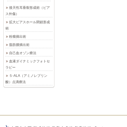
後天性耳垂裂形成術（ピア
ス外傷）
拡大ピアスホール閉鎖形成
術
粉瘤摘出術
脂肪腫摘出術
自己血オゾン療法
血液ダイナミックフォトセ
ラピー
５-ALA（アミノレブリン
酸）点滴療法